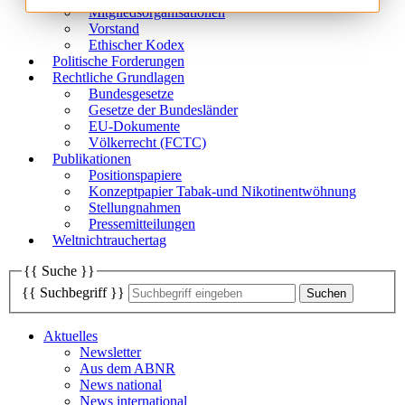
Mitgliedsorganisationen
Vorstand
Ethischer Kodex
Politische Forderungen
Rechtliche Grundlagen
Bundesgesetze
Gesetze der Bundesländer
EU-Dokumente
Völkerrecht (FCTC)
Publikationen
Positionspapiere
Konzeptpapier Tabak-und Nikotinentwöhnung
Stellungnahmen
Pressemitteilungen
Weltnichtrauchertag
{{ Suche }}
{{ Suchbegriff }}
Aktuelles
Newsletter
Aus dem ABNR
News national
News international