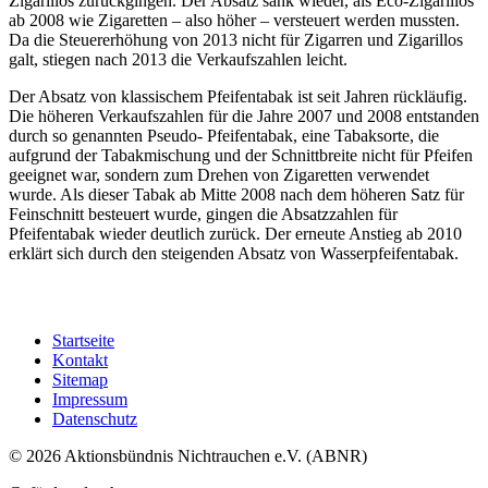
Zigarillos zurückgingen. Der Absatz sank wieder, als Eco-Zigarillos
ab 2008 wie Zigaretten – also höher – versteuert werden mussten.
Da die Steuererhöhung von 2013 nicht für Zigarren und Zigarillos
galt, stiegen nach 2013 die Verkaufszahlen leicht.
Der Absatz von klassischem Pfeifentabak ist seit Jahren rückläufig.
Die höheren Verkaufszahlen für die Jahre 2007 und 2008 entstanden
durch so genannten Pseudo- Pfeifentabak, eine Tabaksorte, die
aufgrund der Tabakmischung und der Schnittbreite nicht für Pfeifen
geeignet war, sondern zum Drehen von Zigaretten verwendet
wurde. Als dieser Tabak ab Mitte 2008 nach dem höheren Satz für
Feinschnitt besteuert wurde, gingen die Absatzzahlen für
Pfeifentabak wieder deutlich zurück. Der erneute Anstieg ab 2010
erklärt sich durch den steigenden Absatz von Wasserpfeifentabak.
Startseite
Kontakt
Sitemap
Impressum
Datenschutz
© 2026 Aktionsbündnis Nichtrauchen e.V. (ABNR)