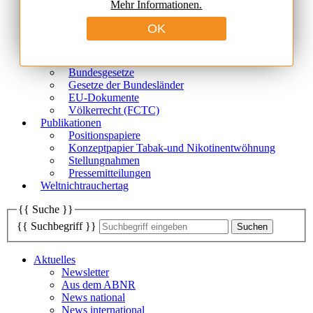
Mehr Informationen.
Mitgliedsorganisationen
Vorstand
Ethischer Kodex
Politische Forderungen
Rechtliche Grundlagen
Bundesgesetze
Gesetze der Bundesländer
EU-Dokumente
Völkerrecht (FCTC)
Publikationen
Positionspapiere
Konzeptpapier Tabak-und Nikotinentwöhnung
Stellungnahmen
Pressemitteilungen
Weltnichtrauchertag
{{ Suche }}
{{ Suchbegriff }}
Aktuelles
Newsletter
Aus dem ABNR
News national
News international