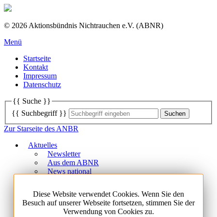
© 2026 Aktionsbündnis Nichtrauchen e.V. (ABNR)
Menü
Startseite
Kontakt
Impressum
Datenschutz
{{ Suche }}
{{ Suchbegriff }}
Zur Starseite des ANBR
Aktuelles
Newsletter
Aus dem ABNR
News national
News international
Termine
Diese Website verwendet Cookies. Wenn Sie den
Das Aktionsbündnis Nichtrauchen
Besuch auf unserer Webseite fortsetzen, stimmen Sie der
Über uns
Verwendung von Cookies zu.
Geschäftsstelle