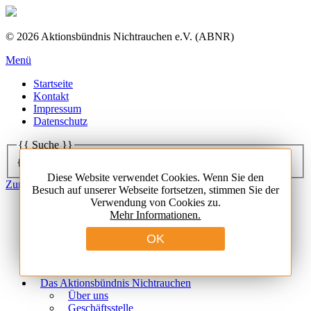
© 2026 Aktionsbündnis Nichtrauchen e.V. (ABNR)
Menü
Startseite
Kontakt
Impressum
Datenschutz
{{ Suche }}
{{ Suchbegriff }}
Diese Website verwendet Cookies. Wenn Sie den
Zur Starseite des ANBR
Besuch auf unserer Webseite fortsetzen, stimmen Sie der
Verwendung von Cookies zu.
Aktuelles
Mehr Informationen.
Newsletter
Aus dem ABNR
News national
News international
Termine
Das Aktionsbündnis Nichtrauchen
Über uns
Geschäftsstelle