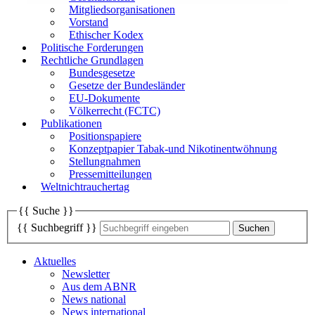
Mitgliedsorganisationen
Vorstand
Ethischer Kodex
Politische Forderungen
Rechtliche Grundlagen
Bundesgesetze
Gesetze der Bundesländer
EU-Dokumente
Völkerrecht (FCTC)
Publikationen
Positionspapiere
Konzeptpapier Tabak-und Nikotinentwöhnung
Stellungnahmen
Pressemitteilungen
Weltnichtrauchertag
{{ Suche }}
{{ Suchbegriff }}
Aktuelles
Newsletter
Aus dem ABNR
News national
News international